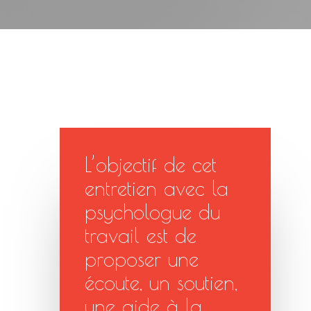
L’objectif de cet
entretien avec la
psychologue du
travail est de
proposer une
écoute, un soutien,
une aide à la