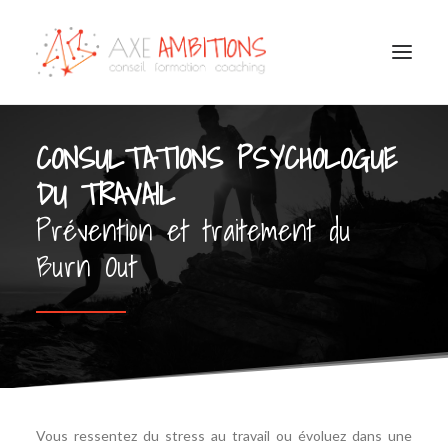
COACHING
CONSULTATIONS PSYCHOLOGUE
CONSEIL / FORMATION
BILAN DE COMPÉTENCES
DU TRAVAIL
OUTPLACEMENT
CONSULTATIONS PSYCHOLOGIE DU TRAVAIL
HANDICAP EMPLOI ENTREPRISE
Prévention et traitement du
NOTRE ÉQUIPE
TÉMOIGNAGES
Burn Out
Vous ressentez du stress au travail ou évoluez dans une