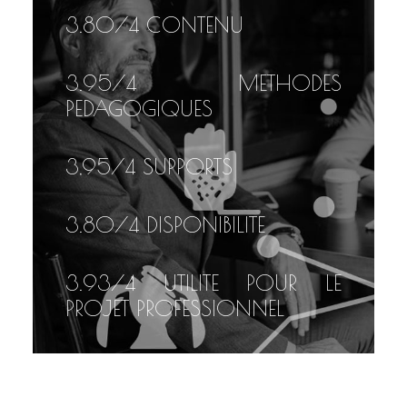
3.80
/4 CONTENU
3.95
/4 METHODES
PEDAGOGIQUES
3,95
/4 SUPPORTS
3.80
/4 DISPONIBILITE
3.93
/4 UTILITE POUR LE
PROJET PROFESSIONNEL