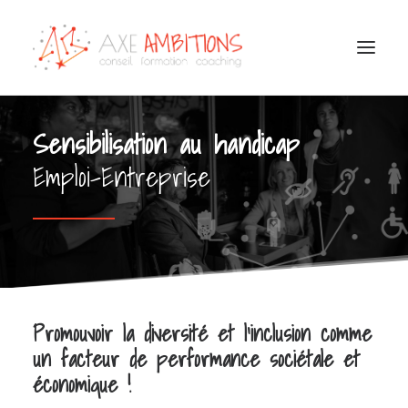
COACHING
Sensibilisation au handicap
CONSEIL / FORMATION
BILAN DE COMPÉTENCES
Emploi-Entreprise
OUTPLACEMENT
CONSULTATIONS PSYCHOLOGIE DU TRAVAIL
HANDICAP EMPLOI ENTREPRISE
NOTRE ÉQUIPE
TÉMOIGNAGES
Promouvoir la diversité et l’inclusion comme
un facteur de performance sociétale et
économique !