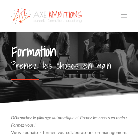
COACHING
Formation
CONSEIL / FORMATION
BILAN DE COMPÉTENCES
OUTPLACEMENT
Prenez les choses en main
CONSULTATIONS PSYCHOLOGIE DU TRAVAIL
HANDICAP EMPLOI ENTREPRISE
NOTRE ÉQUIPE
TÉMOIGNAGES
Débranchez le pilotage automatique et
Prenez les choses en main
:
Formez-vous !
Vous souhaitez former vos collaborateurs en management