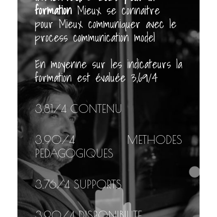
formation
Mieux se connaitre
pour Mieux communiquer avec le
process communication model
En moyenne sur les indicateurs la
formation est évaluée 3,69/4
3,81
/4 CONTENU
3,90
/4 METHODES
PEDAGOGIQUES
3,76
/4 SUPPORTS
3,90
/4 DISPONIBILITE