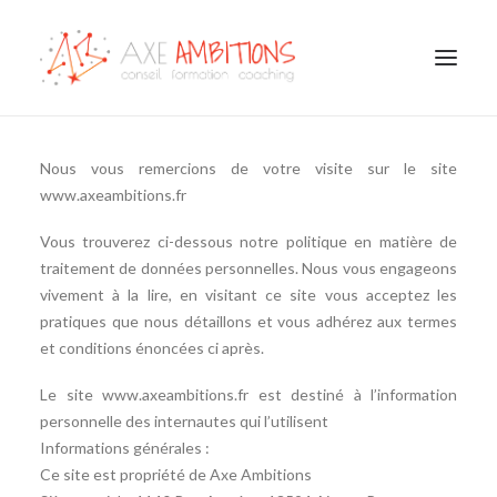
COACHING
Nous vous remercions de votre visite sur le site
CONSEIL / FORMATION
BILAN DE COMPÉTENCES
www.axeambitions.fr
OUTPLACEMENT
CONSULTATIONS PSYCHOLOGIE DU TRAVAIL
HANDICAP EMPLOI ENTREPRISE
Vous trouverez ci-dessous notre politique en matière de
NOTRE ÉQUIPE
traitement de données personnelles. Nous vous engageons
TÉMOIGNAGES
vivement à la lire, en visitant ce site vous acceptez les
pratiques que nous détaillons et vous adhérez aux termes
et conditions énoncées ci après.
Le site www.axeambitions.fr est destiné à l’information
personnelle des internautes qui l’utilisent
Informations générales :
Ce site est propriété de Axe Ambitions