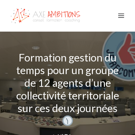
COACHING
CONSEIL / FORMATION
BILAN DE COMPÉTENCES
Formation gestion du
OUTPLACEMENT
CONSULTATIONS PSYCHOLOGIE DU TRAVAIL
HANDICAP EMPLOI ENTREPRISE
temps pour un groupe
NOTRE ÉQUIPE
TÉMOIGNAGES
de 12 agents d’une
collectivité territoriale
sur ces deux journées