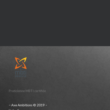
Praticienne MBTI certifiée
– Axe Ambitions © 2019 –