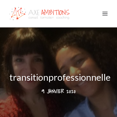
COACHING
CONSEIL / FORMATION
BILAN DE COMPÉTENCES
OUTPLACEMENT
CONSULTATIONS PSYCHOLOGIE DU TRAVAIL
HANDICAP EMPLOI ENTREPRISE
NOTRE ÉQUIPE
TÉMOIGNAGES
transitionprofessionnelle
9 JANVIER 2020